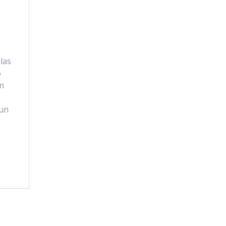
s
 las
o
en
 un