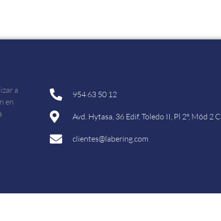
izar a
954 63 50 12
ón en
a
Avd. Hytasa, 36 Edif. Toledo II, Pl 2º, Mód 2
clientes@labering.com