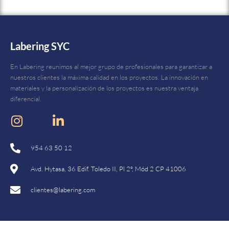
Labering SYC
En Labering reunimos al mejor grupo de profesionales para garantizar a
nuestros clientes la máxima calidad en los proyectos. La innovación en
materiales y la personalización de los proyectos es nuestra ventaja
diferencial.
954 63 50 12
Avd. Hytasa, 36 Edif. Toledo II, Pl 2º, Mód 2 CP 41006
clientes@labering.com