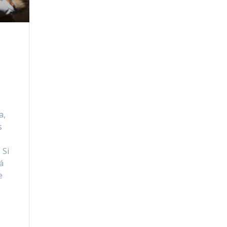
a,
s
 Si
á
e