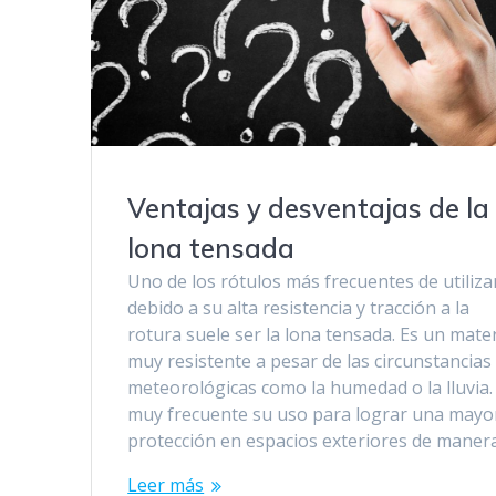
Ventajas y desventajas de la
lona tensada
Uno de los rótulos más frecuentes de utiliza
debido a su alta resistencia y tracción a la
rotura suele ser la lona tensada. Es un mater
muy resistente a pesar de las circunstancias
meteorológicas como la humedad o la lluvia.
muy frecuente su uso para lograr una mayo
protección en espacios exteriores de maner
Leer más