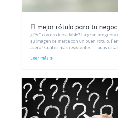
El mejor rótulo para tu nego
¿ PVC o acero inoxidable? La gran pregunta
su imagen de marca con un buen rótulo. Pero
acero? Cuál es más resistente?… Todas estas
Leer más