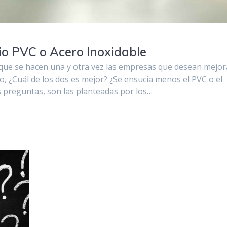
cio PVC o Acero Inoxidable
 que se hacen una y otra vez las empresas que desean mejor
, ¿Cuál de los dos es mejor? ¿Se ensucia menos el PVC o el
 preguntas, son las planteadas por los…