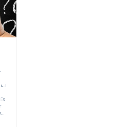
r
ial
 Es
r
a…