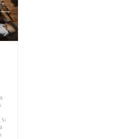
a,
s
 Si
á
e