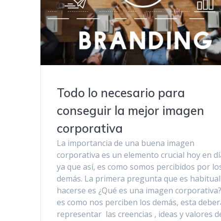
Todo lo necesario para
conseguir la mejor imagen
corporativa
La importancia de una buena imagen
corporativa es un elemento crucial hoy en dí
ya que así, es como somos percibidos por lo
demás. La primera pregunta que es habitual
hacerse es ¿Qué es una imagen corporativa?
es como nos perciben los demás, esta deber
representar las creencias , ideas y valores d