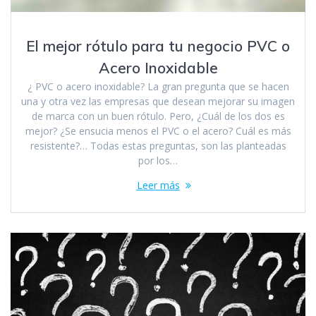
El mejor rótulo para tu negocio PVC o
Acero Inoxidable
¿ PVC o acero inoxidable? La gran pregunta que se hacen
una y otra vez las empresas que desean mejorar su imagen
de marca con un buen rótulo. Pero, ¿Cuál de los dos es
mejor? ¿Se ensucia menos el PVC o el acero? Cuál es más
resistente?… Todas estas preguntas, son las planteadas
por los…
Leer más