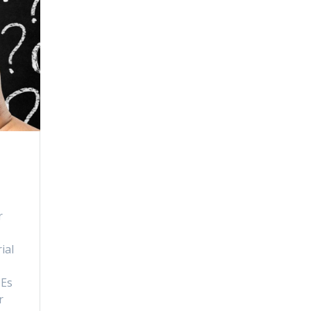
r
ial
 Es
r