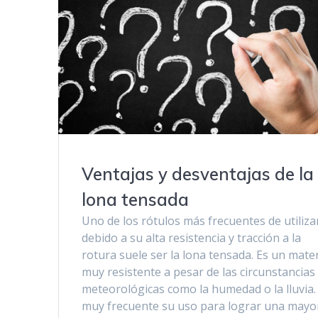
Ventajas y desventajas de la
lona tensada
Uno de los rótulos más frecuentes de utiliza
debido a su alta resistencia y tracción a la
rotura suele ser la lona tensada. Es un mater
muy resistente a pesar de las circunstancias
meteorológicas como la humedad o la lluvia.
muy frecuente su uso para lograr una mayo