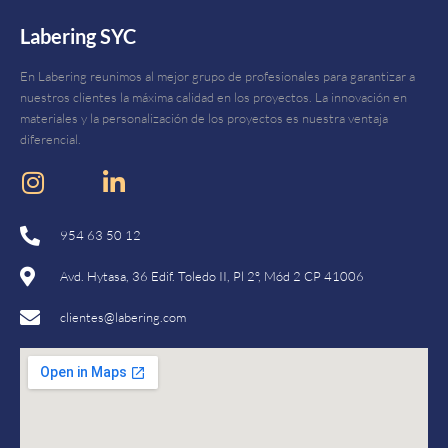
Labering SYC
En Labering reunimos al mejor grupo de profesionales para garantizar a
nuestros clientes la máxima calidad en los proyectos. La innovación en
materiales y la personalización de los proyectos es nuestra ventaja
diferencial.
954 63 50 12
Avd. Hytasa, 36 Edif. Toledo II, Pl 2º, Mód 2 CP 41006
clientes@labering.com