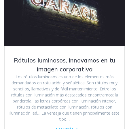
Rótulos luminosos, innovamos en tu
imagen corporativa
Los rótulos luminosos es uno de los elementos más
demandados en rotulación y señalética. Son rótulos muy
sencillos, llamativos y de fácil mantenimiento. Entre los
rótulos con iluminación más destacados encontramos; la
banderola, las letras corpóreas con iluminación interior,
rótulos de metacrilato con iluminación, rótulos con
iluminación led… La ventaja que tienen principalmente este
tipo…