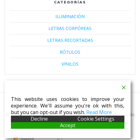
CATEGORÍAS
ILUMINACIÓN
LETRAS CORPÓREAS
LETRAS RECORTADAS
RÓTULOS
VINILOS
This website uses cookies to improve your
experience. We'll assume you're ok with this,
but you can opt-out if you wish.
Read More
© 2026 Labering empresa de rótulos en Sevilla. Creado usando
Decline
Cookie Settings
WordPress y el
tema Mesmerize
Accept
Spanish